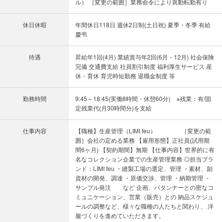
ル） ［変更の範囲］業務命令により異動転勤有り
休日休暇
年間休日118日 週休2日制(土日祝) 夏季・冬季 有給
慶弔
待遇
昇給年1回(4月) 業績賞与年2回(6月・12月) 社会保険
完備 交通費支給 社員割引制度 福利厚生サービス 産
休・育休 育児時短勤務 退職金制度 等
勤務時間
9:45～18:45(実働8時間・休憩60分) ※残業：有/固
定残業代(月30時間分)を支給
仕事内容
【職種】生産管理（LIMI feu） ［変更の範
囲］会社の定める業務 【雇用形態】正社員(試用期
間6ヶ月) 【契約期間】無期 【仕事内容】世界的に有
名なコレクション企業での生産管理業務 ◎担当ブラ
ンド：LIMI feu ・縫製工場の選定、管理 ・素材、副
資材の開発、調達 ・原価交渉、管理 ・納期管理 ・
サンプル発注 など 企画、パタンナーとの密なコ
ミュニケーション、営業（販売）との 納品スケジュ
ールの調整など、様々な職種の人たちと関わり、 洋
服づくりを進めていただきます。