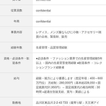
従業員数
confidential
年商
confidential
事業内容
レディス、メンズ服ならびに小物・アクセサリー雑
貨の企画、製造卸、販売
経験年数
生産管理・品質管理経験
資格・必須条件・歓
●必須条件 ・ファッション業界での生産管理経験5年
迎条件
以上 ・国内の生産背景使用経験 ●歓迎条件 ・コレク
ションブランド経験者
給与
経験・能力により優遇します（想定年収：400～600
万円位） 月給制：280,000円（基本給228,050＋固
定残業代51,950円）～ 固定残業代の相当時間：30
時間 ※超過分別途支給、賞与：業績による
勤務地
品川区東品川 2-2-43 T33（最寄り駅：天王洲アイ