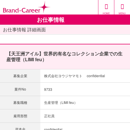
HOME
MENU
お仕事情報
お仕事情報 詳細画面
【天王洲アイル】世界的有名なコレクション企業での生
産管理（LIMI feu）
募集企業
株式会社ヨウジヤマモト confidential
案件No
9733
募集職種
生産管理（LIMI feu）
雇用形態
正社員
資本金
confidential