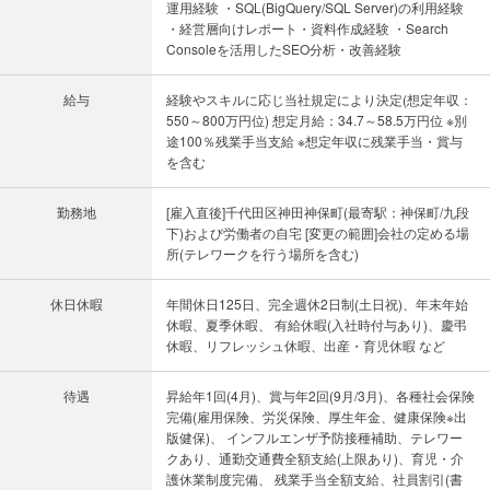
運用経験 ・SQL(BigQuery/SQL Server)の利用経験
・経営層向けレポート・資料作成経験 ・Search
Consoleを活用したSEO分析・改善経験
給与
経験やスキルに応じ当社規定により決定(想定年収：
550～800万円位) 想定月給：34.7～58.5万円位 ※別
途100％残業手当支給 ※想定年収に残業手当・賞与
を含む
勤務地
[雇入直後]千代田区神田神保町(最寄駅：神保町/九段
下)および労働者の自宅 [変更の範囲]会社の定める場
所(テレワークを行う場所を含む)
休日休暇
年間休日125日、完全週休2日制(土日祝)、年末年始
休暇、夏季休暇、 有給休暇(入社時付与あり)、慶弔
休暇、リフレッシュ休暇、出産・育児休暇 など
待遇
昇給年1回(4月)、賞与年2回(9月/3月)、各種社会保険
完備(雇用保険、労災保険、厚生年金、健康保険※出
版健保)、 インフルエンザ予防接種補助、テレワー
クあり、通勤交通費全額支給(上限あり)、育児・介
護休業制度完備、 残業手当全額支給、社員割引(書