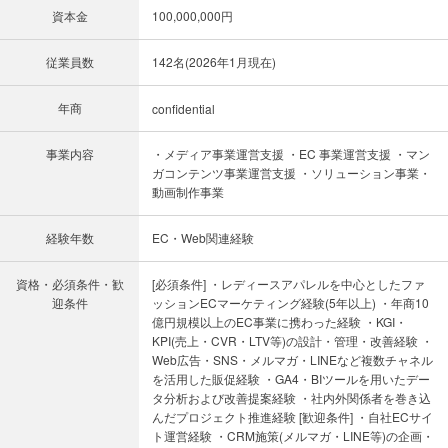
資本金
100,000,000円
従業員数
142名(2026年1月現在)
年商
confidential
事業内容
・メディア事業運営支援 ・EC 事業運営支援 ・マン
ガコンテンツ事業運営支援 ・ソリューション事業・
動画制作事業
経験年数
EC・Web関連経験
資格・必須条件・歓
[必須条件] ・レディースアパレルを中心としたファ
迎条件
ッションECマーケティング経験(5年以上) ・年商10
億円規模以上のEC事業に携わった経験 ・KGI・
KPI(売上・CVR・LTV等)の設計・管理・改善経験 ・
Web広告・SNS・メルマガ・LINEなど複数チャネル
を活用した販促経験 ・GA4・BIツールを用いたデー
タ分析および改善提案経験 ・社内外関係者を巻き込
んだプロジェクト推進経験 [歓迎条件] ・自社ECサイ
ト運営経験 ・CRM施策(メルマガ・LINE等)の企画・