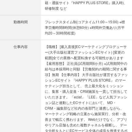
籍・通販サイト『HAPPY PLUS STORE』購入時)、
研修制度 など
勤務時間
フレックスタイム制(コアタイム11:00～15:00) ※標
準労働時間8時間(休憩60分) ※時間外労働あり(月平
均20～30時間程度)
仕事内容
【職種】 [雇入直後]ECマーケティングプロデューサ
ー(大手出版社運営ファッションECサイト) [変更の
範囲]全ての業務へ配置転換する可能性があります
【雇用形態】 正社員(試用期間6か月) ※試用期間中の
給与は本採用時と同額 【労働契約の期間に関する事
項】無期 【仕事内容】 大手出版社が運営するファッ
ションECサイト 『HAPPY PLUS STORE』 のマー
ケティング担当として、 売上最大化をミッション
に、集客・購入促進・CRM施策を一貫して担当して
いただきます。 「eclat」「LEE」など人気ファッシ
ョン誌と連動したECサイトにおいて、 MD・
CRM・編集部など社内の各部門と連携しながら、
マーケティング戦略の立案から施策実行、分析・改
善まで幅広く携わります。 Webだけでなく、アプリ
やリアル店舗も含めた複数チャネルを横断し、 デー
タ分析をもとにECサービス全体の成長を推進するポ