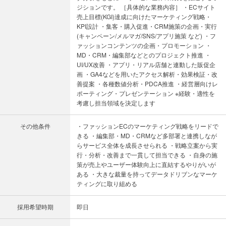
ジションです。 ［具体的な業務内容］ ・ECサイト
売上目標(KGI)達成に向けたマーケティング戦略・
KPI設計 ・集客・購入促進・CRM施策の企画・実行
(キャンペーン/メルマガ/SNS/アプリ施策 など) ・フ
ァッションコンテンツの企画・プロモーション ・
MD・CRM・編集部などとのプロジェクト推進 ・
UI/UX改善 ・アプリ・リアル店舗と連動した販促企
画 ・GA4などを用いたアクセス解析・効果検証・改
善提案 ・各種数値分析・PDCA推進 ・経営層向けレ
ポーティング・プレゼンテーション ※経験・適性を
考慮し担当領域を決定します
その他条件
・ファッションECのマーケティング戦略をリードで
きる ・編集部・MD・CRMなど多部署と連携しなが
らサービス全体を成長させられる ・戦略立案から実
行・分析・改善まで一貫して担当できる ・自身の施
策が売上やユーザー体験向上に直結するやりがいが
ある ・大きな裁量を持ってデータドリブンなマーケ
ティングに取り組める
採用希望時期
即日