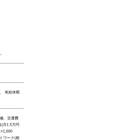
。
、 有給休暇
完備、交通費
月1.5万円
,000
トワーク(相