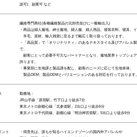
談可)、副業可 など
繊維専門商社(各種繊維製品の元卸売並びに一般輸出入)
・商品は婦人服地、紳士服地、婦人服、婦人用品、寝装衣料、寝具、イ
羊毛、資材、輸入雑貨に至るまで幅広く取り扱っております。
・「高品質」で「オリジナリティ」のあるテキスタイル及びアパレル製
で、
顧客にとって必要不可欠なパートナーとなり、服地業界トップシェア
誇ります。
・事業部に生地課と製品課を配し、顧客のニーズに応じて生地単体、
製品OEM、製品ODMとバリエーションのある対応を行っております
ス
勤務地：
JR山手線「原宿駅」竹下口より徒歩7分
東京メトロ副都心線「北参道駅」2出口より徒歩6分
東京メトロ千代田線、副都心線「明治神宮前駅」5出口より徒歩9分
イント
・得意先は、誰もが知るハイエンドゾーンの国内外アパレルや