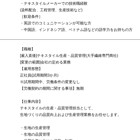
・テキスタイルメーカーでの技術職経験
(染料配合、工程管理、生産技術など)
［歓迎条件］
・英語でのコミュニケーションが可能な方
・中国語、インドネシア語、ベトナム語などの語学力をお持ちの方
【職種】
[雇入直後]テキスタイル生産・品質管理(大手繊維専門商社)
[変更の範囲]会社の定める業務
【雇用形態】
正社員(試用期間3か月)
※試用期間中、労働条件の変更なし
【労働契約の期間に関する事項】無期
【仕事内容】
テキスタイルの生産・品質管理担当として、
生地づくりの品質向上および生産管理業務をお任せします。
・生地の生産管理
・生地の品質管理