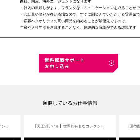
商社、問屋、海外エージェントになります
・社内の風通しがよく、フランクなコミュニケーションを取ることがで
・会話量や笑顔が多い職場なので、すぐに馴染んでいただける雰囲気で
・顧客へクオリティの高い商品を納めることが最優先ですので、
年齢や入社年次を意識することなく、建設的な議論ができる環境です
類似しているお仕事情報
...
【天王洲アイル】世界的有名なコレクシ...
[原宿