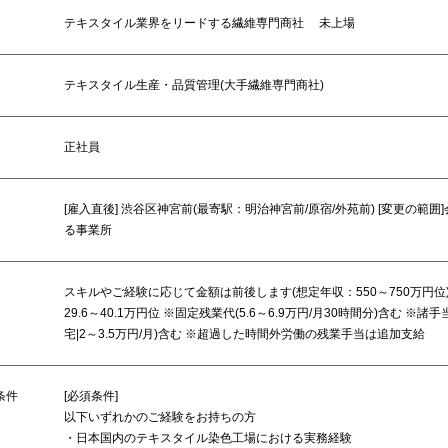
テキスタイル業界をリードする繊維専門商社 未上場
テキスタイル生産・品質管理(大手繊維専門商社)
正社員
[雇入直後] 渋谷区神宮前(最寄駅：明治神宮前/原宿/外苑前) [変更の範囲
る事業所
スキルやご経験に応じて金額は前後します(想定年収：550～750万円位
29.6～40.1万円位 ※固定残業代(5.6～6.9万円/月30時間分)含む ※諸手
宅|2～3.5万円/月)含む ※超過した時間外労働の残業手当は追加支給
条件
[必須条件]
以下いずれかのご経験をお持ちの方
・日本国内のテキスタイル染色工場における実務経験