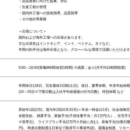
・品質改善に向けた提案、対応
・生産工程の管理
・国内外工場への技術指導、品質指導
・その他付帯業務
＜出張について＞
国内および海外工場への出張があります。
主な出張先はインドネシア、インド、ベトナム、タイなど。
年間の約半分は海外出張となり、グローバルな環境で活躍いただけます
9:00～18:00(実働8時間/休憩1時間) ※残業：あり(月平均10時間程度)
年間休日126日、完全週休2日制(土日)、祝日、夏季休暇、年末年始休暇
(10～20日※下限日数は入社半年経過後の付与日数)、特別休暇 など
昇給年1回(2月)、賞与年2回(4月/10月)＋年末一時金(12月)、社会保険
全額支給、 残業手当、家族手当(子供扶養手当：月1万円/人）、住宅手当(
※世帯主)、 ライフプラン手当(2万円※月給に含む)、昼食手当(出勤日数×1
円)、 時差出勤制度(1日単位で取得可※事前申請)、退職金制度、リモー