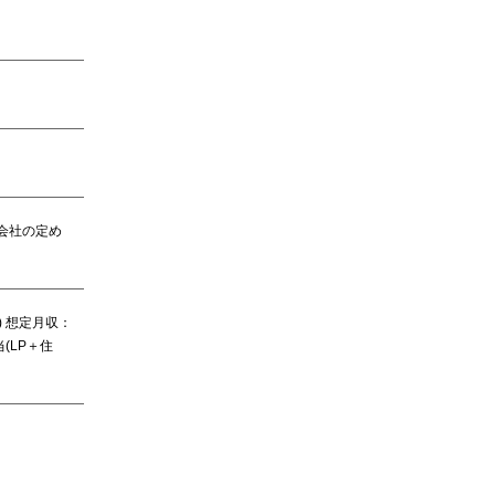
]会社の定め
) 想定月収：
当(LP＋住