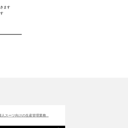
きます
す
]婦人スーツ向けの生産管理業務...