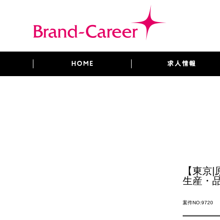
【東京
生産・品
案件NO:9720