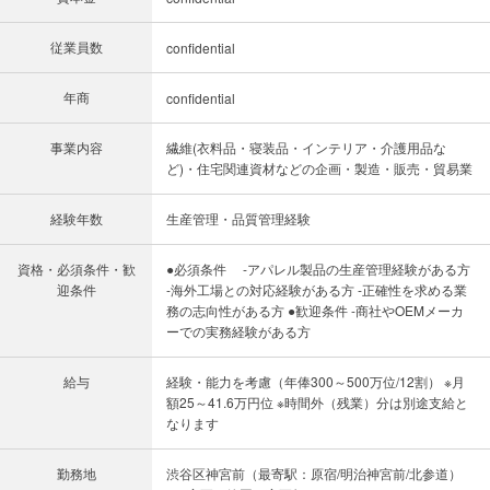
従業員数
confidential
年商
confidential
事業内容
繊維(衣料品・寝装品・インテリア・介護用品な
ど)・住宅関連資材などの企画・製造・販売・貿易業
経験年数
生産管理・品質管理経験
資格・必須条件・歓
●必須条件 -アパレル製品の生産管理経験がある方
迎条件
-海外工場との対応経験がある方 -正確性を求める業
務の志向性がある方 ●歓迎条件 -商社やOEMメーカ
ーでの実務経験がある方
給与
経験・能力を考慮（年俸300～500万位/12割） ※月
額25～41.6万円位 ※時間外（残業）分は別途支給と
なります
勤務地
渋谷区神宮前（最寄駅：原宿/明治神宮前/北参道）