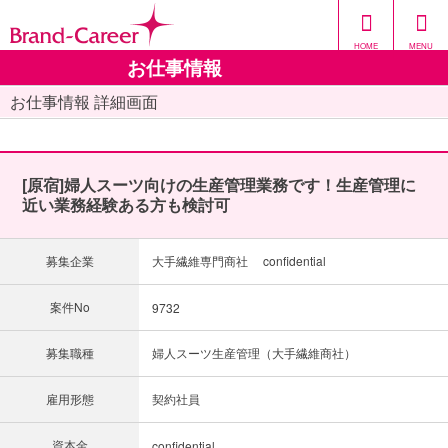
HOME
MENU
お仕事情報
お仕事情報 詳細画面
[原宿]婦人スーツ向けの生産管理業務です！生産管理に
近い業務経験ある方も検討可
募集企業
大手繊維専門商社 confidential
案件No
9732
募集職種
婦人スーツ生産管理（大手繊維商社）
雇用形態
契約社員
資本金
confidential