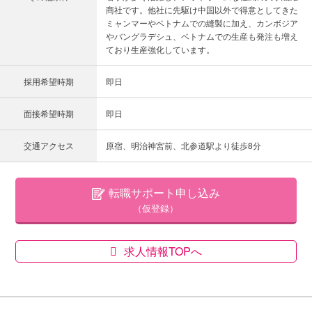
商社です。他社に先駆け中国以外で得意としてきた
ミャンマーやベトナムでの縫製に加え、カンボジア
やバングラデシュ、ベトナムでの生産も発注も増え
ており生産強化しています。
採用希望時期
即日
面接希望時期
即日
交通アクセス
原宿、明治神宮前、北参道駅より徒歩8分
転職サポート申し込み
（仮登録）
求人情報TOPへ