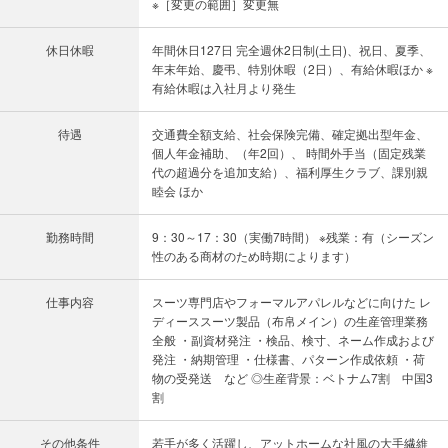
※［変更の範囲］変更無
休日休暇
年間休日127日 完全週休2日制(土日)、祝日、夏季、
年末年始、慶弔、特別休暇（2日）、有給休暇ほか ※
有給休暇は入社月より発生
待遇
交通費全額支給、社会保険完備、確定拠出型年金、
個人年金補助、（年2回）、 時間外手当（固定残業
代の超過分を追加支給）、福利厚生クラブ、課別親
睦会 ほか
勤務時間
9：30～17：30（実働7時間） ※残業：有（シーズン
性のある商材のため時期によります）
仕事内容
スーツ専門店やフォーマルアパレルなどに向けた レ
ディーススーツ製品（布帛メイン）の生産管理業務
全般 ・副資材発注 ・検品、検寸、ネーム作成および
発注 ・納期管理 ・仕様書、パターン作成依頼 ・荷
物の受発送 など ◎生産背景：ベトナム7割 中国3
割
その他条件
若手が多く活躍し、アットホームな社風の大手繊維