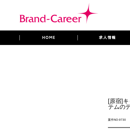
[原宿
テムの
案件NO:9730