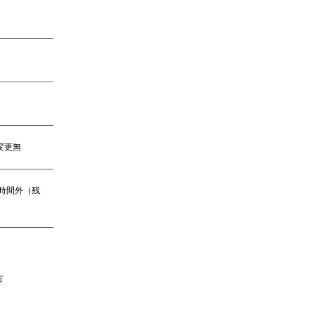
変更無
※時間外（残
方