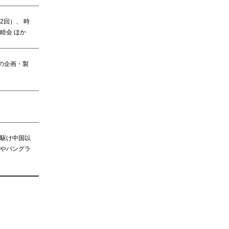
回）、 時
睦会 ほか
の企画・製
駆け中国以
やバングラ