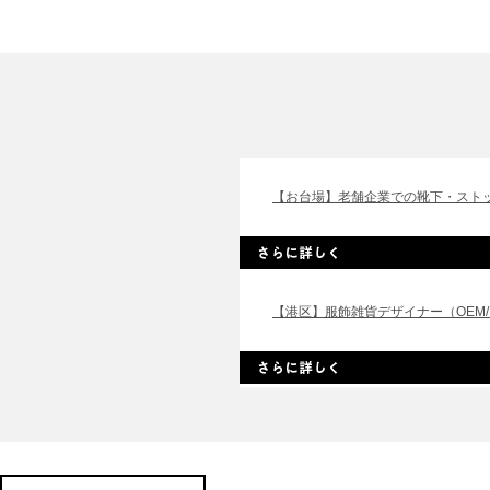
【お台場】老舗企業での靴下・ストッキ
【港区】服飾雑貨デザイナー（OEM/..