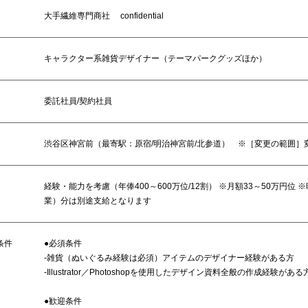
大手繊維専門商社 confidential
キャラクター系雑貨デザイナー（テーマパークグッズほか）
委託社員/契約社員
渋谷区神宮前（最寄駅：原宿/明治神宮前/北参道） ※［変更の範囲］
経験・能力を考慮（年俸400～600万位/12割） ※月額33～50万円位 
業）分は別途支給となります
条件
●必須条件
-雑貨（ぬいぐるみ経験は必須）アイテムのデザイナー経験がある方
-Illustrator／Photoshopを使用したデザイン資料全般の作成経験がある
●歓迎条件