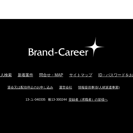
求人検索
新着案件
問合せ・MAP
サイトマップ
ID・パスワードを
退会又は配信停止のお申し込み
運営会社
情報提供事項(人材派遣事業)
13-ユ-040335 般13-300244
登録者（求職者）の皆様へ