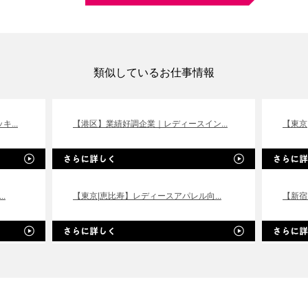
類似しているお仕事情報
...
【港区】業績好調企業｜レディースイン...
【東京
.
【東京|恵比寿】レディースアパレル向...
【新宿