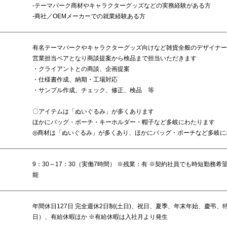
-テーマパーク商材やキャラクターグッズなどの実務経験がある方
-商社／OEMメーカーでの就業経験ある方
有名テーマパークやキャラクターグッズ向けなど雑貨全般のデザイナー
営業担当ペアとなり商談提案から検品まで担当いただきます
・クライアントとの商談、企画提案
・仕様書作成、納期・工場対応
・サンプル作成、チェック、修正、検品 等
〇アイテムは「ぬいぐるみ」が多くあります
ほかにバッグ・ポーチ・キーホルダー・帽子など多岐にわたります
◎商材は「ぬいぐるみ」が多くあり、ほかにバッグ・ポーチなど多岐に
9：30～17：30（実働7時間） ※残業：有 ※契約社員でも時短勤務希
能
年間休日127日 完全週休2日制(土日)、祝日、夏季、年末年始、慶弔、
日）、有給休暇ほか ※有給休暇は入社月より発生