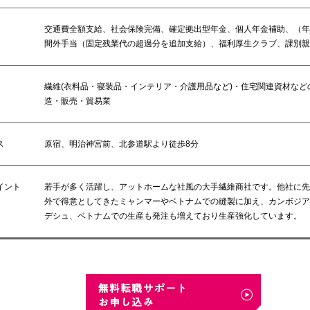
交通費全額支給、社会保険完備、確定拠出型年金、個人年金補助、（年2
間外手当（固定残業代の超過分を追加支給）、福利厚生クラブ、課別親
繊維(衣料品・寝装品・インテリア・介護用品など)・住宅関連資材など
造・販売・貿易業
ス
原宿、明治神宮前、北参道駅より徒歩8分
イント
若手が多く活躍し、アットホームな社風の大手繊維商社です。他社に先
外で得意としてきたミャンマーやベトナムでの縫製に加え、カンボジア
デシュ、ベトナムでの生産も発注も増えており生産強化しています。