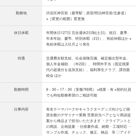
勤務地
渋谷区神宮前（最寄駅：原宿/明治神宮前/北参道）
※［変更の範囲］変更無
休日休暇
年間休日127日 完全週休2日制(土日)、祝日、夏季、
年末年始、慶弔、特別休暇（2日）、有給休暇ほか ※
有給休暇は入社月より発生
待遇
交通費全額支給、社会保険完備、確定拠出型年金、
個人年金補助、（年2回）、 時間外手当（固定残業
代の超過分を追加支給）、福利厚生クラブ、課別親
睦会 ほか
勤務時間
9：30～17：30（実働7時間） ※残業：有 ※契約社員
でも時短勤務希望のご相談可能
仕事内容
有名テーマパークやキャラクターグッズ向けなど雑
貨全般のデザイナー業務 営業担当ペアとなり商談提
案から検品まで担当いただきます ・クライアントと
の商談、企画提案 ・仕様書作成、納期・工場対応 ・
サンプル作成、チェック、修正、検品 等 〇アイテ