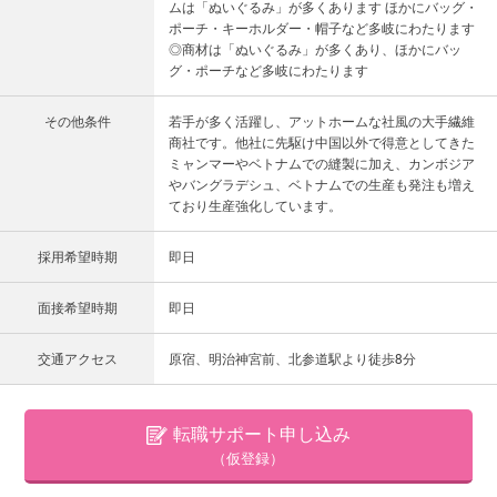
ムは「ぬいぐるみ」が多くあります ほかにバッグ・
ポーチ・キーホルダー・帽子など多岐にわたります
◎商材は「ぬいぐるみ」が多くあり、ほかにバッ
グ・ポーチなど多岐にわたります
その他条件
若手が多く活躍し、アットホームな社風の大手繊維
商社です。他社に先駆け中国以外で得意としてきた
ミャンマーやベトナムでの縫製に加え、カンボジア
やバングラデシュ、ベトナムでの生産も発注も増え
ており生産強化しています。
採用希望時期
即日
面接希望時期
即日
交通アクセス
原宿、明治神宮前、北参道駅より徒歩8分
転職サポート申し込み
（仮登録）