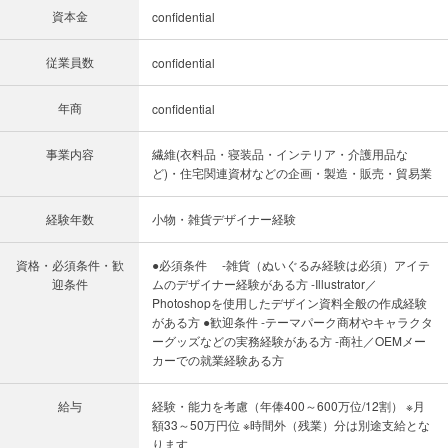
資本金
confidential
従業員数
confidential
年商
confidential
事業内容
繊維(衣料品・寝装品・インテリア・介護用品な
ど)・住宅関連資材などの企画・製造・販売・貿易業
経験年数
小物・雑貨デザイナー経験
資格・必須条件・歓
●必須条件 -雑貨（ぬいぐるみ経験は必須）アイテ
迎条件
ムのデザイナー経験がある方 -Illustrator／
Photoshopを使用したデザイン資料全般の作成経験
がある方 ●歓迎条件 -テーマパーク商材やキャラクタ
ーグッズなどの実務経験がある方 -商社／OEMメー
カーでの就業経験ある方
給与
経験・能力を考慮（年俸400～600万位/12割） ※月
額33～50万円位 ※時間外（残業）分は別途支給とな
ります