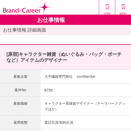
HOME
MENU
お仕事情報
お仕事情報 詳細画面
[原宿]キャラクター雑貨（ぬいぐるみ・バッグ・ポーチ
など）アイテムのデザイナー
募集企業
大手繊維専門商社 confidential
案件No
9730
募集職種
キャラクター系雑貨デザイナー（テーマパークグッ
ズほか）
雇用形態
委託社員/契約社員