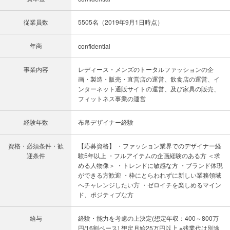
従業員数
5505名（2019年9月1日時点）
年商
confidential
事業内容
レディース・メンズのトータルファッションの企
画・製造・販売・直営店の運営、飲食店の運営、イ
ンターネット通販サイトの運営、及び家具の販売、
フィットネス事業の運営
経験年数
布帛デザイナー経験
資格・必須条件・歓
【応募資格】 ・ファッション業界でのデザイナー経
迎条件
験5年以上 ・フルアイテムの企画経験のある方 ＜求
める人物像＞ ・トレンドに敏感な方 ・ブランド体現
ができる方歓迎 ・枠にとらわれずに新しい業務領域
へチャレンジしたい方 ・ゼロイチを楽しめるマイン
ド、ポジティブな方
給与
経験・能力を考慮の上決定(想定年収：400～800万
円/16割ベース) 想定月給25万円以上 ※残業代は別途