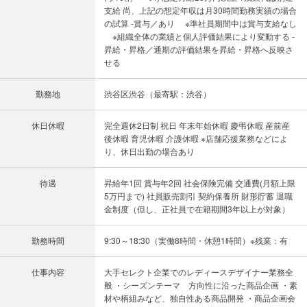
支給 尚、上記の想定年収は月30時間勤務実績の場合
の試算 ‐賞与／あり ※準社員期間中は賞与支給なし
※組織全体の業績と個人評価結果により変動する ‐
昇給・昇格／通期の評価結果を昇給・昇格へ反映さ
せる
勤務地
渋谷区渋谷（最寄駅：渋谷）
休日休暇
完全週休2日制 祝日 年末年始休暇 慶弔休暇 産前産
後休暇 育児休暇 介護休暇 ※店舗応援業務などによ
り、休日出勤の場合あり
待遇
昇給年1回 賞与年2回 社会保険完備 交通費(月額上限
5万円まで) 社員販売割引 契約保養所 財形貯蓄 退職
金制度（但し、正社員で在籍期間3年以上が対象）
勤務時間
9:30～18:30（実働8時間・休憩1時間）※残業：有
仕事内容
大手セレクト企業でのレディースデザイナー業務全
般 ・シーズンテーマ 方向性に沿った商品企画 ・素
材や柄組みなど、独自性ある商品開発 ・商品企画会