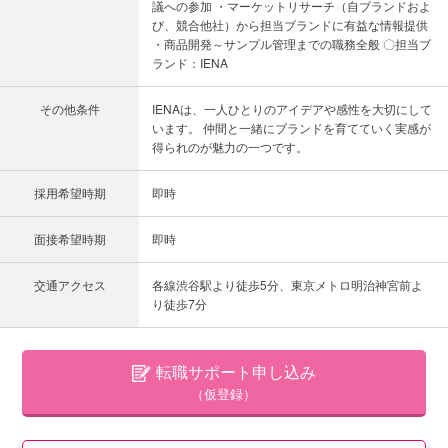
議への参加 ・マーケットリサーチ（自ブランドおよ
び、競合他社）から担当ブランドに有益な情報提供
・商品開発～サンプル管理までの職務全般 〇担当ブ
ランド：IENA
その他条件
IENAは、一人ひとりのアイデアや感性を大切にして
います。 仲間と一緒にブランドを育てていく実感が
得られのが魅力の一つです。
採用希望時期
即時
面接希望時期
即時
交通アクセス
各線渋谷駅より徒歩5分、東京メトロ明治神宮前よ
り徒歩7分
転職サポート申し込み
（仮登録）