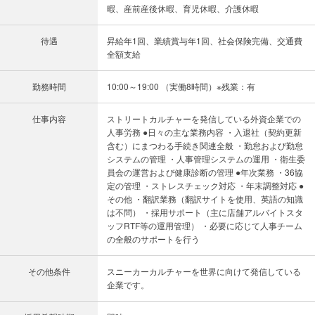
暇、産前産後休暇、育児休暇、介護休暇
待遇
昇給年1回、業績賞与年1回、社会保険完備、交通費
全額支給
勤務時間
10:00～19:00 （実働8時間）※残業：有
仕事内容
ストリートカルチャーを発信している外資企業での
人事労務 ●日々の主な業務内容 ・入退社（契約更新
含む）にまつわる手続き関連全般 ・勤怠および勤怠
システムの管理 ・人事管理システムの運用 ・衛生委
員会の運営および健康診断の管理 ●年次業務 ・36協
定の管理 ・ストレスチェック対応 ・年末調整対応 ●
その他 ・翻訳業務（翻訳サイトを使用、英語の知識
は不問） ・採用サポート（主に店舗アルバイトスタ
ッフRTF等の運用管理） ・必要に応じて人事チーム
の全般のサポートを行う
その他条件
スニーカーカルチャーを世界に向けて発信している
企業です。