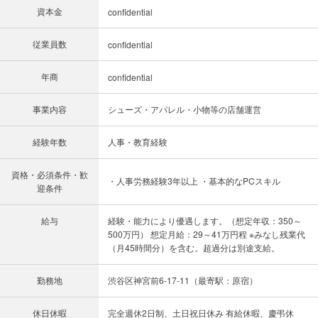
資本金
confidential
従業員数
confidential
年商
confidential
事業内容
シューズ・アパレル・小物等の店舗運営
経験年数
人事・教育経験
資格・必須条件・歓
・人事労務経験3年以上 ・基本的なPCスキル
迎条件
給与
経験・能力により優遇します。（想定年収：350～
500万円） 想定月給：29～41万円程 ※みなし残業代
（月45時間分）を含む。超過分は別途支給。
勤務地
渋谷区神宮前6-17-11（最寄駅：原宿）
休日休暇
完全週休2日制、土日祝日休み 有給休暇、慶弔休