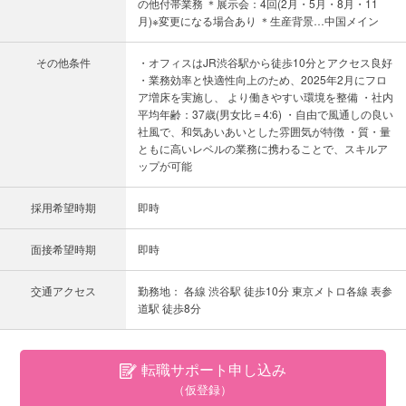
の他付帯業務 ＊展示会：4回(2月・5月・8月・11
月)※変更になる場合あり ＊生産背景…中国メイン
その他条件
・オフィスはJR渋谷駅から徒歩10分とアクセス良好
・業務効率と快適性向上のため、2025年2月にフロ
ア増床を実施し、 より働きやすい環境を整備 ・社内
平均年齢：37歳(男女比＝4:6) ・自由で風通しの良い
社風で、和気あいあいとした雰囲気が特徴 ・質・量
ともに高いレベルの業務に携わることで、スキルア
ップが可能
採用希望時期
即時
面接希望時期
即時
交通アクセス
勤務地： 各線 渋谷駅 徒歩10分 東京メトロ各線 表参
道駅 徒歩8分
転職サポート申し込み
（仮登録）