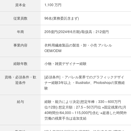
資本金
1,100 万円
従業員数
96名(業務委託含まず)
年商
205億円(2024年6月期)/取扱高：212億円
事業内容
衣料用繊維製品の製造・卸・小売 アパレル
OEM/ODM
経験年数
小物・雑貨デザイナー経験
資格・必須条件・歓
[必須条件] ・アパレル業界でのグラフィックデザイ
迎条件
ナー経験3年以上 ・Illustrator、Photoshopの実務経
験
給与
経験・能力により決定(想定年棒：330～600万円
位/12割) 想定月額：27.5～50万円位 ※固定残業代(月
40時間分/64,000～115,000円)含む ※超過した時間外
労働の残業手当は追加支給