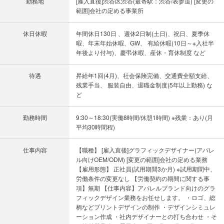
勤務地
[雇入直後]渋谷区渋谷(最寄駅：渋谷/表参道) [変更の
範囲]会社の定める事業所
休日休暇
年間休日130日 、週休2日制(土日)、祝日、夏季休
暇、年末年始休暇、GW、 有給休暇(10日～※入社半
年後より付与)、慶弔休暇、産休・育休制度 など
待遇
昇給年1回(4月)、社会保険完備、交通費全額支給、
残業手当、 服装自由、退職金制度(5年以上勤務) な
ど
勤務時間
9:30～18:30(実働8時間/休憩1時間) ※残業：あり(月
平均30時間程)
仕事内容
【職種】 [雇入直後]グラフィックデザイナー(アパレ
ル向けOEM/ODM) [変更の範囲]会社の定める業務
【雇用形態】 正社員(試用期間3か月) ※試用期間中、
労働条件の変更なし 【労働契約の期間に関する事
項】無期 【仕事内容】アパレルブランド向けのグラ
フィックデザイン業務をお任せします。 ・ロゴ、総
柄などプリントデザインの制作 ・デザインシミュレ
ーション作成 ・社内デザイナーとの打ち合わせ ・そ