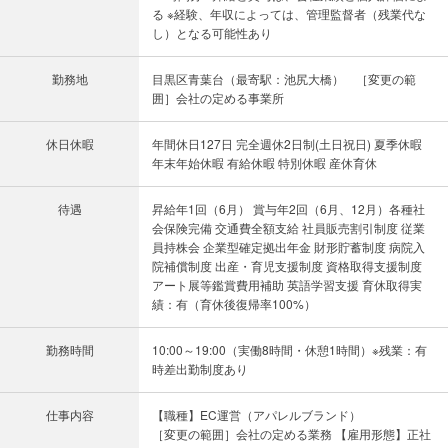
る ※経験、年収によっては、管理監督者（残業代な
し）となる可能性あり
勤務地
目黒区青葉台（最寄駅：池尻大橋） ［変更の範
囲］会社の定める事業所
休日休暇
年間休日127日 完全週休2日制(土日祝日) 夏季休暇
年末年始休暇 有給休暇 特別休暇 産休育休
待遇
昇給年1回（6月） 賞与年2回（6月、12月）各種社
会保険完備 交通費全額支給 社員販売割引制度 従業
員持株会 企業型確定拠出年金 財形貯蓄制度 病院入
院補償制度 出産・育児支援制度 資格取得支援制度
アート展等鑑賞費用補助 英語学習支援 育休取得実
績：有（育休後復帰率100%）
勤務時間
10:00～19:00（実働8時間・休憩1時間）※残業：有
時差出勤制度あり
仕事内容
【職種】EC運営（アパレルブランド）
［変更の範囲］会社の定める業務 【雇用形態】正社