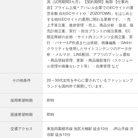
員（試用期間3カ月） 【契約期間】無期 【仕事内
容】プライム上場＊アパレル企業でのECサイトの運
営全般 自社ECサイトや「ZOZOTOWN」をはじめと
する他社ECサイトの運用に関わる業務です。 ・売
上予算立案、進捗管理 ・売上、商品分析 ・販促、販
売計画立案、実行 ・担当ブランドの発注業務、EC
限定商材の企画 ・サイト内コンテンツ企画立案、実
行 ・バナー/LP作成または依頼、画像編集 ・GA4や
クラリティを使用したサイトコンテンツのデータ分
析 ・メルマガ、LINE配信、アプリのプッシュ通知
・商品登録管理、更新 ・商品撮影進行（スケジュー
ル管理や画像セレクト等） ・在庫管理 など
その他条件
20～30代女性を中心に愛されているファッションブ
ランドを国内外で展開しています。
採用希望時期
即時
面接希望時期
即時
交通アクセス
東急田園都市線 池尻大橋駅 徒歩10分 、JR山手線 渋
谷駅 徒歩10分