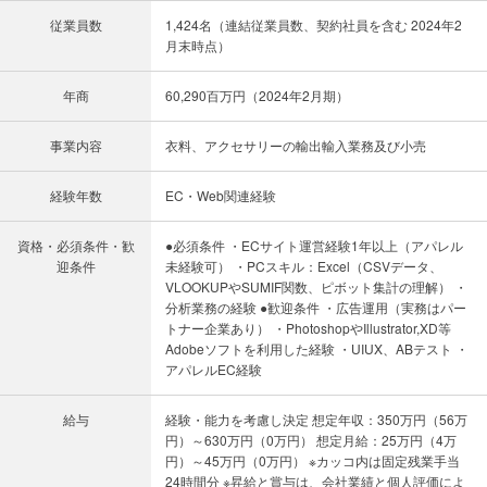
従業員数
1,424名（連結従業員数、契約社員を含む 2024年2
月末時点）
年商
60,290百万円（2024年2月期）
事業内容
衣料、アクセサリーの輸出輸入業務及び小売
経験年数
EC・Web関連経験
資格・必須条件・歓
●必須条件 ・ECサイト運営経験1年以上（アパレル
迎条件
未経験可） ・PCスキル：Excel（CSVデータ、
VLOOKUPやSUMIF関数、ピボット集計の理解） ・
分析業務の経験 ●歓迎条件 ・広告運用（実務はパー
トナー企業あり） ・PhotoshopやIllustrator,XD等
Adobeソフトを利用した経験 ・UIUX、ABテスト ・
アパレルEC経験
給与
経験・能力を考慮し決定 想定年収：350万円（56万
円）～630万円（0万円） 想定月給：25万円（4万
円）～45万円（0万円） ※カッコ内は固定残業手当
24時間分 ※昇給と賞与は、会社業績と個人評価によ