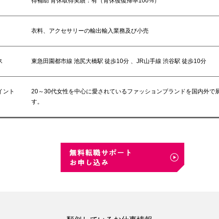
得補助 育休取得実績：有（育休後復帰率100%）
衣料、アクセサリーの輸出輸入業務及び小売
ス
東急田園都市線 池尻大橋駅 徒歩10分 、JR山手線 渋谷駅 徒歩10分
イント
20～30代女性を中心に愛されているファッションブランドを国内外で
す。