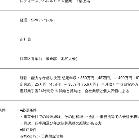
レディースアパレルＳＰＡ企業 1部上場
経理（SPAアパレル）
正社員
目黒区青葉台（最寄駅：池尻大橋）
経験・能力を考慮し決定 想定年収：350万円（48万円）～ 490万円（67
定月給：25万円（4万円）～ 35万円（5.6万円） ※月収と年収目安の
定残業手当24時間分 ※昇給と賞与は、会社業績と個人評価による
条件
●必須条件
・事業会社での経理経験、その他税理士･会計士事務所等での会計実務
・月次、四半期及び年次決算業務の経験がある方
●歓迎条件
＆#65279;・日商簿記資格