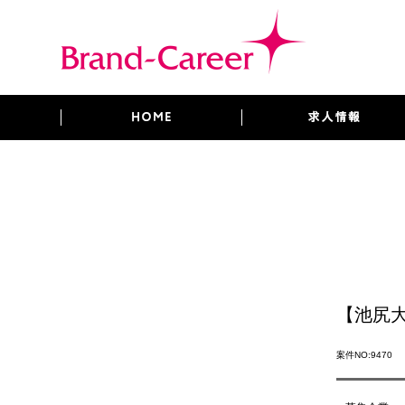
【池尻
案件NO:9470