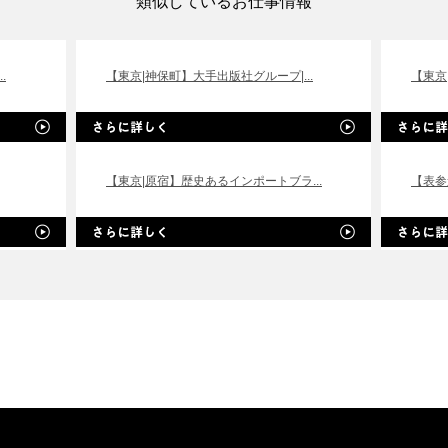
類似しているお仕事情報
.
【東京|神保町】大手出版社グループ|...
【東京
【東京|原宿】歴史あるインポートブラ...
【表参