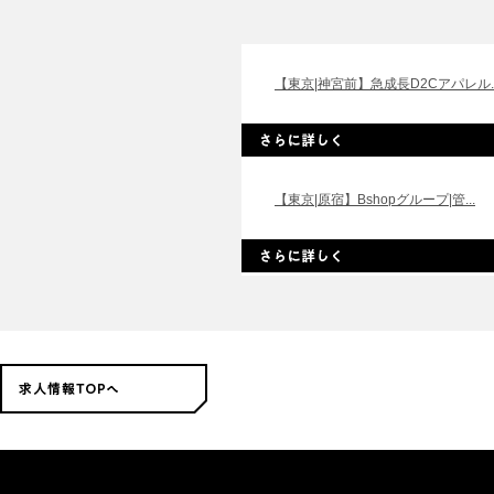
【東京|神宮前】急成長D2Cアパレル..
【東京|原宿】Bshopグループ|管...