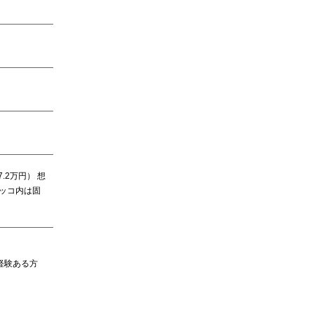
.2万円） 想
カッコ内は固
経験ある方