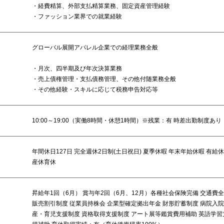
・経費精算、外部支払精算業務、固定資産管理経験
・ファッション業界での就業経験
グローバル展開アパレル企業での経理業務全般
・月次、四半期及び年次決算業務
・売上債権管理・支払債務管理、その他付随業務全般
・その他経験・スキルに応じて税務申告対応等
10:00～19:00（実働8時間・休憩1時間）※残業：有 時差出勤制度あり
年間休日127日 完全週休2日制(土日祝日) 夏季休暇 年末年始休暇 有給
産休育休
昇給年1回（6月） 賞与年2回（6月、12月）各種社会保険完備 交通費全
販売割引制度 従業員持株会 企業型確定拠出年金 財形貯蓄制度 病院入院
産・育児支援制度 資格取得支援制度 アート展等鑑賞費用補助 英語学習