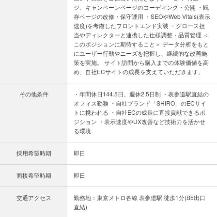
ジ、キャンペーンページのコーディング・公開 ・既
存ページの改修・保守運用 ・SEOやWeb Vitals(表示
速度)を考慮したフロントエンド実装 ・グロース担
当やディレクターと連携した仕様調整・品質管理 ＜
このポジションに期待すること＞ データ分析をもと
にユーザー行動やニーズを把握し、継続的な改善施
策を実施。 サイト訪問から購入までの体験価値を高
め、自社ECサイトの成長を支えていただきます。
その他条件
・年間休日144.5日、週休2.5日制 ・表参道駅直結の
オフィス勤務 ・自社ブランド「SHIRO」のECサイ
トに携われる ・自社ECの成長に直接貢献できるポ
ジション ・表示速度やUX改善など技術力を活かせ
る環境
採用希望時期
即日
面接希望時期
即日
交通アクセス
勤務地：東京メトロ各線 表参道駅 徒歩1分(B5出口
直結)