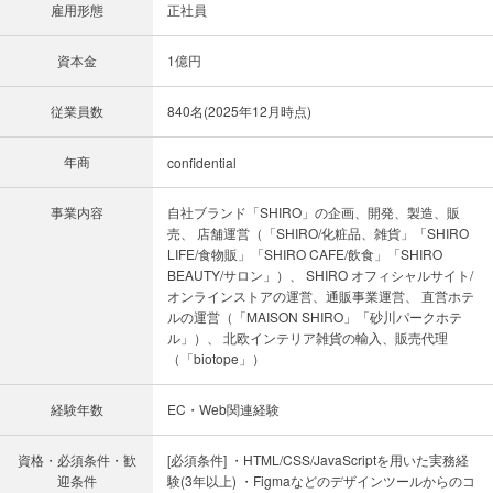
雇用形態
正社員
資本金
1億円
従業員数
840名(2025年12月時点)
年商
confidential
事業内容
自社ブランド「SHIRO」の企画、開発、製造、販
売、 店舗運営（「SHIRO/化粧品、雑貨」「SHIRO
LIFE/食物販」「SHIRO CAFE/飲食」「SHIRO
BEAUTY/サロン」）、 SHIRO オフィシャルサイト/
オンラインストアの運営、通販事業運営、 直営ホテ
ルの運営（「MAISON SHIRO」「砂川パークホテ
ル」）、 北欧インテリア雑貨の輸入、販売代理
（「biotope」）
経験年数
EC・Web関連経験
資格・必須条件・歓
[必須条件] ・HTML/CSS/JavaScriptを用いた実務経
迎条件
験(3年以上) ・Figmaなどのデザインツールからのコ