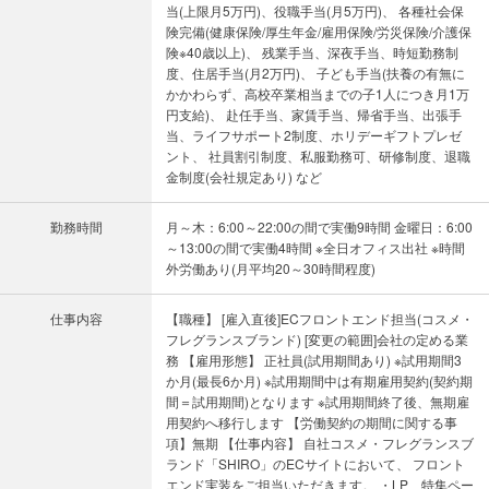
当(上限月5万円)、役職手当(月5万円)、 各種社会保
険完備(健康保険/厚生年金/雇用保険/労災保険/介護保
険※40歳以上)、 残業手当、深夜手当、時短勤務制
度、住居手当(月2万円)、 子ども手当(扶養の有無に
かかわらず、高校卒業相当までの子1人につき月1万
円支給)、 赴任手当、家賃手当、帰省手当、出張手
当、ライフサポート2制度、ホリデーギフトプレゼ
ント、 社員割引制度、私服勤務可、研修制度、退職
金制度(会社規定あり) など
勤務時間
月～木：6:00～22:00の間で実働9時間 金曜日：6:00
～13:00の間で実働4時間 ※全日オフィス出社 ※時間
外労働あり(月平均20～30時間程度)
仕事内容
【職種】 [雇入直後]ECフロントエンド担当(コスメ・
フレグランスブランド) [変更の範囲]会社の定める業
務 【雇用形態】 正社員(試用期間あり) ※試用期間3
か月(最長6か月) ※試用期間中は有期雇用契約(契約期
間＝試用期間)となります ※試用期間終了後、無期雇
用契約へ移行します 【労働契約の期間に関する事
項】無期 【仕事内容】 自社コスメ・フレグランスブ
ランド「SHIRO」のECサイトにおいて、 フロント
エンド実装をご担当いただきます。 ・LP、特集ペー