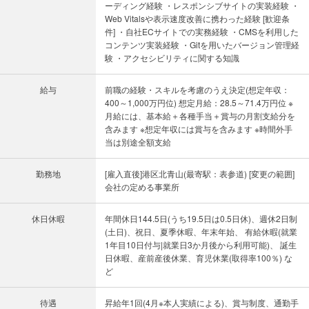
ーディング経験 ・レスポンシブサイトの実装経験 ・
Web Vitalsや表示速度改善に携わった経験 [歓迎条
件] ・自社ECサイトでの実務経験 ・CMSを利用した
コンテンツ実装経験 ・Gitを用いたバージョン管理経
験 ・アクセシビリティに関する知識
給与
前職の経験・スキルを考慮のうえ決定(想定年収：
400～1,000万円位) 想定月給：28.5～71.4万円位 ※
月給には、基本給＋各種手当＋賞与の月割支給分を
含みます ※想定年収には賞与を含みます ※時間外手
当は別途全額支給
勤務地
[雇入直後]港区北青山(最寄駅：表参道) [変更の範囲]
会社の定める事業所
休日休暇
年間休日144.5日(うち19.5日は0.5日休)、週休2日制
(土日)、祝日、夏季休暇、年末年始、 有給休暇(就業
1年目10日付与|就業日3か月後から利用可能)、 誕生
日休暇、産前産後休業、育児休業(取得率100％) な
ど
待遇
昇給年1回(4月※本人実績による)、賞与制度、通勤手