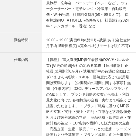
員旅行・忘年会・バースデーイベントなど)、 ウォ
ーターサーバー・電子レンジ・冷蔵庫・自動販売
機・Wi-Fi完備、社員割引制度(50～60％オフ)、 保
有施設(NOT A HOTEL ※条件あり)、社員旅行(2024
年：シンガポール・香港) など
勤務時間
10:00～19:00(実働8H/休憩1H) ※残業:あり(会社全体
月平均15時間程度) ※完全出社(リモートは現在不可)
仕事内容
【職種】 [雇入直後]MD責任者候補(D2Cアパレル企
業) [変更の範囲]会社の定める業務 【雇用形態】 正
社員(試用期間6か月) ※試用期間中の待遇に変動はご
ざいません ※経験・スキル・習熟度に応じて試用期
間は変動します 【労働契約の期間に関する事項】無
期 【仕事内容】 D2Cレディースアパレルブランド
のMDとして、 ブランド戦略の立案から売上・利益
最大化に向けた 各種施策の企画・実行まで幅広くご
担当いただきます。 ・ブランド戦略に基づくMD戦
略の立案・実行 ・売上・粗利・在庫など各種数値分
析および改善施策の立案 ・商品構成・販売計画・在
庫計画の策定 ・EC/店舗を横断した販売戦略の立案
・商品企画・生産・販売チームとの連携 ・シーズン
計画および予算策定 ・ブランド成長に向けた事業戦