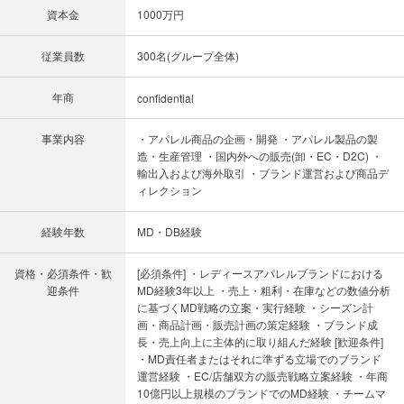
資本金
1000万円
従業員数
300名(グループ全体)
年商
confidential
事業内容
・アパレル商品の企画・開発 ・アパレル製品の製
造・生産管理 ・国内外への販売(卸・EC・D2C) ・
輸出入および海外取引 ・ブランド運営および商品デ
ィレクション
経験年数
MD・DB経験
資格・必須条件・歓
[必須条件] ・レディースアパレルブランドにおける
迎条件
MD経験3年以上 ・売上・粗利・在庫などの数値分析
に基づくMD戦略の立案・実行経験 ・シーズン計
画・商品計画・販売計画の策定経験 ・ブランド成
長・売上向上に主体的に取り組んだ経験 [歓迎条件]
・MD責任者またはそれに準ずる立場でのブランド
運営経験 ・EC/店舗双方の販売戦略立案経験 ・年商
10億円以上規模のブランドでのMD経験 ・チームマ