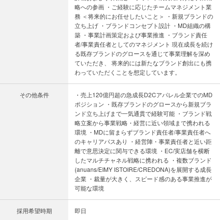
略への参画 ・ご経験に応じたチームマネジメント業
務 ＜将来的にお任せしたいこと＞ ・新規ブランドの
立ち上げ ・ブランドコンセプト設計 ・MD組織の構
築 ・事業計画策定および事業推進 ・ブランド責任
者/事業責任者としてのマネジメント 現在成長を続け
る既存ブランドのグロースを通じて事業理解を深め
ていただき、 将来的には新たなブランド創出にも携
わっていただくことを想定しています。
その他条件
・売上120億円超の急成長D2Cアパレル企業でのMD
ポジション ・既存ブランドのグロースから新規ブラ
ンド立ち上げまで一気通貫で経験可能 ・ブランド戦
略立案から事業戦略・経営に近い領域まで携われる
環境 ・MDに留まらずブランド責任者/事業責任者へ
のキャリアパスあり ・経営陣・事業責任者と近い距
離で意思決定に関与できる環境 ・EC/実店舗を横断
したマルチチャネル戦略に携われる ・複数ブランド
(anuans/EIMY ISTOIRE/CREDONA)を展開する成長
企業 ・裁量が大きく、スピード感のある事業推進が
可能な環境
採用希望時期
即日