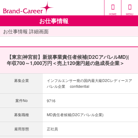
HOME
MENU
お仕事情報
お仕事情報 詳細画面
【東京|神宮前】新規事業責任者候補(D2CアパレルMD)|
年収700～1,000万円＜売上120億円超の急成長企業＞
募集企業
インフルエンサー発の国内最大級D2Cレディースア
パレル企業 confidential
案件No
9716
募集職種
MD責任者候補(D2Cアパレル企業)
雇用形態
正社員