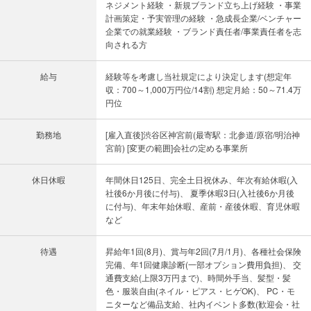
ネジメント経験 ・新規ブランド立ち上げ経験 ・事業
計画策定・予実管理の経験 ・急成長企業/ベンチャー
企業での就業経験 ・ブランド責任者/事業責任者を志
向される方
給与
経験等を考慮し当社規定により決定します(想定年
収：700～1,000万円位/14割) 想定月給：50～71.4万
円位
勤務地
[雇入直後]渋谷区神宮前(最寄駅：北参道/原宿/明治神
宮前) [変更の範囲]会社の定める事業所
休日休暇
年間休日125日、完全土日祝休み、年次有給休暇(入
社後6か月後に付与)、 夏季休暇3日(入社後6か月後
に付与)、年末年始休暇、産前・産後休暇、育児休暇
など
待遇
昇給年1回(8月)、賞与年2回(7月/1月)、各種社会保険
完備、年1回健康診断(一部オプション費用負担)、 交
通費支給(上限3万円まで)、時間外手当、髪型・髪
色・服装自由(ネイル・ピアス・ヒゲOK)、 PC・モ
ニターなど備品支給、社内イベント多数(歓迎会・社